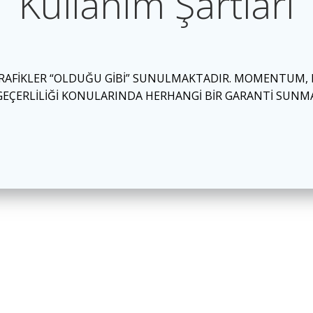
Kullanım Şartları
 GRAFİKLER “OLDUĞU GİBİ” SUNULMAKTADIR. MOMENTUM,
 GEÇERLİLİĞİ KONULARINDA HERHANGİ BİR GARANTİ SUN